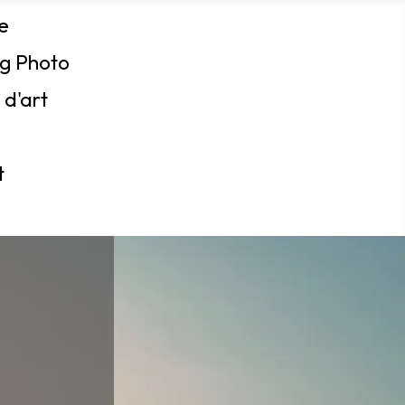
e
ng Photo
 d'art
t