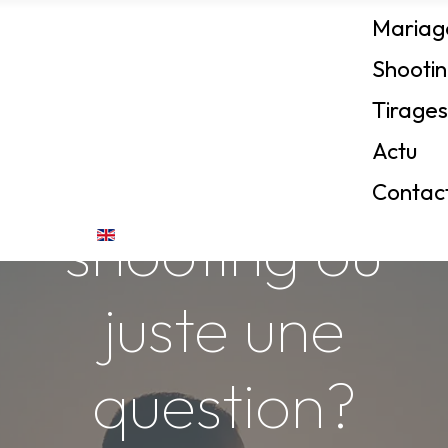
Mariag
Shooti
Tirages
Envie d'un
Actu
Contac
shooting ou
Sélectionnez votre langue
juste une
question?